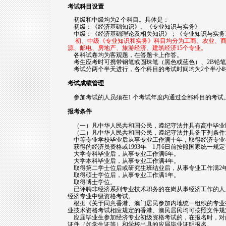
考试科目设置
初级和中级均为2 个科目。具体是：
初级：《经济基础知识》、《专业知识与实务》
中级：《经济基础理论及相关知识》；《专业知识与实务
初、中级《专业知识和实务》科目均分为工商、农业、
源、邮电、房地产、旅游经济、建筑经济15个专业。
各科试卷均为客观题，在答题卡上作答。
考生应考时可携带钢笔或圆珠笔（黑色或蓝色）、2B铅笔
考试分两个半天进行，各个科目的考试时间均为2个半小
考试成绩管理
参加考试的人员须在1 个考试年度内通过全部科目的考试
报考条件
（一）凡中华人民共和国公民，遵纪守法并具有高中毕业
（二）凡中华人民共和国公民，遵纪守法并具备下列条件
中等专业学校毕业后从事专业工作满十年，取得经济专业初
获得的经济员资格或1993年 1月6日前按照国家统一规
大学专科毕业后，从事专业工作满6年。
大学本科毕业后，从事专业工作满4年。
取得第二学士位后或研究生班结业后，从事专业工作满2
取得硕士学位后，从事专业工作满1年。
取得博士学位。
已评聘非经济系列专业技术职务的在岗从事经济工作的人
经济专业中级资格考试。
根据《关于同意香港、澳门居民参加内地统一组织的专业技术
业技术资格考试相应规定的香港、澳民居民均可按照文件规
应届毕业生参加经济专业初级资格考试的，在报名时，对
证件（如学生证等）和学校出具的应届毕业证明报名。